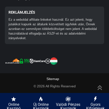
REKLÁMJELZÉS
Ez a weboldal affiliate linkeket használ. Ez azt jelenti, hogy
jutalékot kapunk az általunk közvetített ügyfelek után, Önnek
azonban ez semmilyen többletköltséget nem jelent. A weboldal
használatával elfogadja az ÁSZF-et és az adatvédelmi
irányelveket.
Sitemap
© 2026 All Rights Reserved
Online
Új Online
Valódi Pénzes
Gyors
Kaszinó
Kaszinók
Kaszinók
Kifizetések