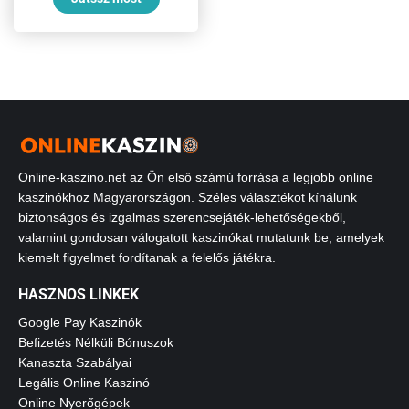
Online-kaszino.net az Ön első számú forrása a legjobb online
kaszinókhoz Magyarországon. Széles választékot kínálunk
biztonságos és izgalmas szerencsejáték-lehetőségekből,
valamint gondosan válogatott kaszinókat mutatunk be, amelyek
kiemelt figyelmet fordítanak a felelős játékra.
HASZNOS LINKEK
Google Pay Kaszinók
Befizetés Nélküli Bónuszok
Kanaszta Szabályai
Legális Online Kaszinó
Online Nyerőgépek